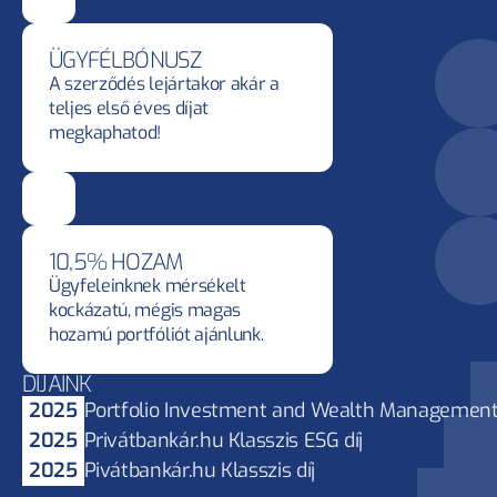
ÜGYFÉLBÓNUSZ
A szerződés lejártakor akár a 
teljes első éves díjat 
megkaphatod!
10,5% HOZAM
Ügyfeleinknek mérsékelt 
kockázatú, mégis magas 
hozamú portfóliót ajánlunk.
DÍJAINK
2025
Portfolio Investment and Wealth Managemen
2025
Privátbankár.hu Klasszis ESG díj
2025
Pivátbankár.hu Klasszis díj