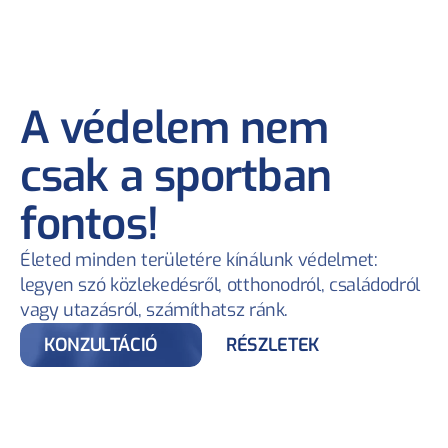
A védelem nem 
csak a sportban 
fontos!
Életed minden területére kínálunk védelmet: 
legyen szó közlekedésről, otthonodról, családodról 
vagy utazásról, számíthatsz ránk.
KONZULTÁCIÓ
RÉSZLETEK
LAKÁSBIZTOSÍTÁS
Testreszabható biztosítás a 