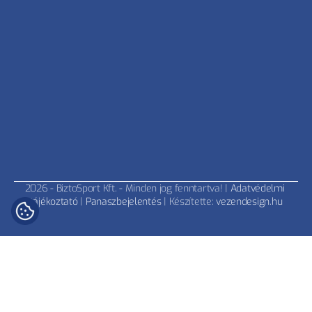
2026 - BiztoSport Kft. - Minden jog fenntartva! | 
Adatvédelmi 
ÉRDEKEL MENNYIBE
tájékoztató
 | 
Panaszbejelentés
 | Készítette: 
vezendesign.hu