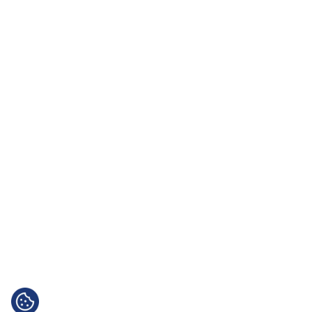
2026 - BiztoSport Kft. - Minden jog fenntartva! | 
Adatvédelmi 
tájékoztató
 | 
Panaszbejelentés
 | Készítette: 
vezendesign.hu