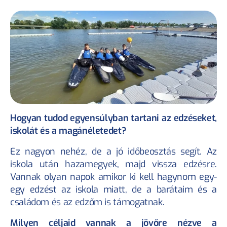
Hogyan tudod egyensúlyban tartani az edzéseket, 
iskolát és a magánéletedet?
Ez nagyon nehéz, de a jó időbeosztás segít. Az 
iskola után hazamegyek, majd vissza edzésre. 
Vannak olyan napok amikor ki kell hagynom egy-
egy edzést az iskola miatt, de a barátaim és a 
családom és az edzőm is támogatnak.
Milyen céljaid vannak a jövőre nézve a 