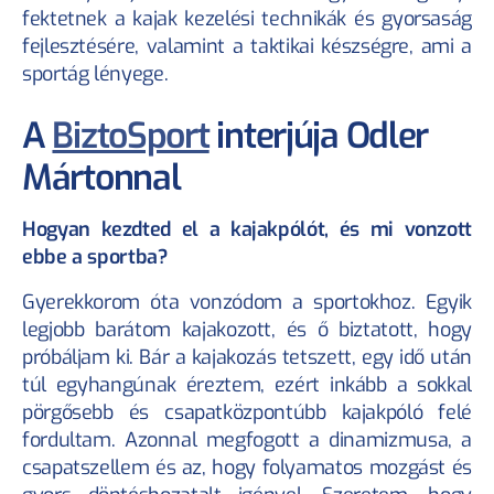
fektetnek a kajak kezelési technikák és gyorsaság 
fejlesztésére, valamint a taktikai készségre, ami a 
sportág lényege.
A 
BiztoSport
 interjúja Odler 
Mártonnal
Hogyan kezdted el a kajakpólót, és mi vonzott 
ebbe a sportba?
Gyerekkorom óta vonzódom a sportokhoz. Egyik 
legjobb barátom kajakozott, és ő biztatott, hogy 
próbáljam ki. Bár a kajakozás tetszett, egy idő után 
túl egyhangúnak éreztem, ezért inkább a sokkal 
pörgősebb és csapatközpontúbb kajakpóló felé 
fordultam. Azonnal megfogott a dinamizmusa, a 
csapatszellem és az, hogy folyamatos mozgást és 