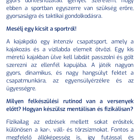
gyors döntéshozatalt igényel. Szeretem, hogy 
ebben a sportban egyszerre van szükség erőre, 
gyorsaságra és taktikai gondolkodásra.
Mesélj egy kicsit a sportról!
A kajakpóló egy intenzív csapatsport, amely a 
kajakozás és a vízilabda elemeit ötvözi. Egy kis 
méretű kajakban ülve kell labdát passzolni és gólt 
szerezni az ellenfél kapujába. A játék nagyon 
gyors, dinamikus, és nagy hangsúlyt fektet a 
csapatmunkára, az egyensúlyérzékre és az 
ügyességre.
Milyen felkészülési rutinod van a versenyek 
előtt? Hogyan készülsz mentálisan és fizikálisan?
Fizikailag az edzések mellett sokat erősítek, 
különösen a kar-, váll- és törzsizmokat. Fontos a 
megfelelő állóképesség is, így futással és 