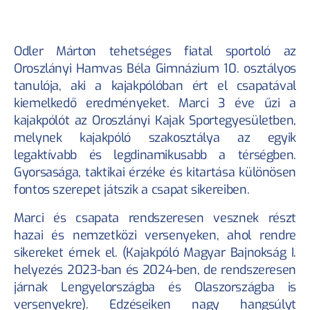
HASZNOS OLDALAK
Sportkarrier biztosítás
Sportrendezvény biztosítás
Odler Márton tehetséges fiatal sportoló az 
Sportolóink
Oroszlányi Hamvas Béla Gimnázium 10. osztályos 
Blog
tanulója, aki a kajakpólóban ért el csapatával 
Rólunk
kiemelkedő eredményeket. Marci 3 éve űzi a 
Kapcsolat
kajakpólót az Oroszlányi Kajak Sportegyesületben, 
Sportbiztosítás szabályzat
melynek kajakpóló szakosztálya az egyik 
Utánpótlás biztosítás szabályzat
legaktívabb és legdinamikusabb a térségben. 
Értékesítési partnerünk az
Gyorsasága, taktikai érzéke és kitartása különösen 
fontos szerepet játszik a csapat sikereiben.
Marci és csapata rendszeresen vesznek részt 
hazai és nemzetközi versenyeken, ahol rendre 
sikereket érnek el. (Kajakpóló Magyar Bajnokság I. 
helyezés 2023-ban és 2024-ben, de rendszeresen 
járnak Lengyelországba és Olaszországba is 
versenyekre). Edzéseiken nagy hangsúlyt 