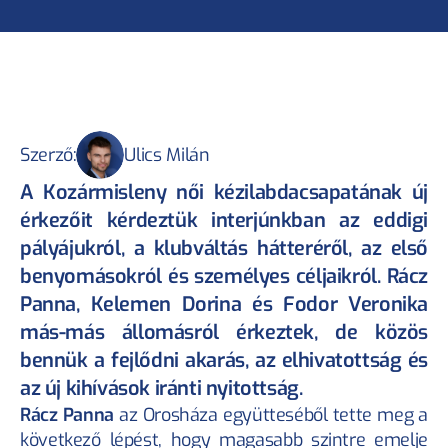
Szerző:
Ulics Milán
A Kozármisleny női kézilabdacsapatának új 
érkezőit kérdeztük interjúnkban az eddigi 
pályájukról, a klubváltás hátteréről, az első 
benyomásokról és személyes céljaikról. Rácz 
Panna, Kelemen Dorina és Fodor Veronika 
más-más állomásról érkeztek, de közös 
bennük a fejlődni akarás, az elhivatottság és 
az új kihívások iránti nyitottság.
Rácz Panna
 az Orosháza együtteséből tette meg a 
következő lépést, hogy magasabb szintre emelje 