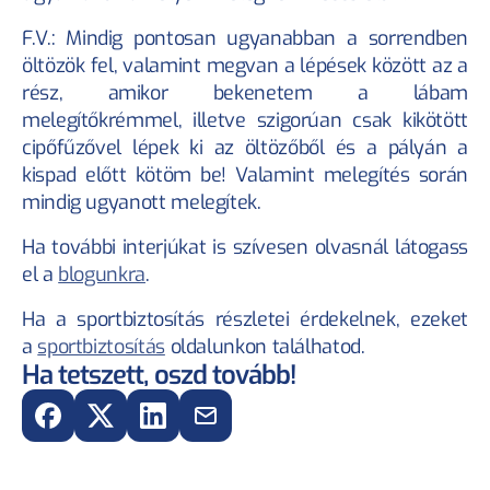
F.V.: Mindig pontosan ugyanabban a sorrendben 
öltözök fel, valamint megvan a lépések között az a 
rész, amikor bekenetem a lábam 
melegítőkrémmel, illetve szigorúan csak kikötött 
cipőfűzővel lépek ki az öltözőből és a pályán a 
kispad előtt kötöm be! Valamint melegítés során 
mindig ugyanott melegítek.
Ha további interjúkat is szívesen olvasnál látogass 
el a 
blogunkra
.
Ha a sportbiztosítás részletei érdekelnek, ezeket 
a 
sportbiztosítás
 oldalunkon találhatod.
Ha tetszett, oszd tovább!