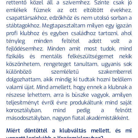
rettentő közel áll a szívemhez. Szinte csak jó 
Sportrendezvény biztosítás
emlékek fűznek az ott eltöltött évekhez, 
Sportolóink
csapattársakhoz, edzőkhöz és nem utolsó sorban a 
Blog
Rólunk
stábtagokhoz. Megtapasztaltam milyen egy igazán 
Kapcsolat
profi klubhoz és egyben családhoz tartozni, ahol 
Sportbiztosítás szabályzat
tényleg minden feltétel adott volt a 
Utánpótlás biztosítás szabályzat
fejlődésemhez. Minden amit most tudok, mind 
Értékesítési partnerünk az
fizikális és mentális felkészültségemet nekik 
köszönhetem, rengeteget tanultam, ugyanis sok 
különböző szemléletű szakemberrel 
dolgozhattam, akik mindig ki tudtak hozni belőlem 
valami újat. Mind amellett, hogy ennek a klubnak a 
részese lehettem, arra is büszke vagyok, amilyen 
teljesítményt évről évre produkáltunk mind saját 
korosztályban, mind pedig a felnőtt 
másodosztályban, nagyon fiatal akadémistákként.
Miért döntöttél a klubváltás mellett, és mi 