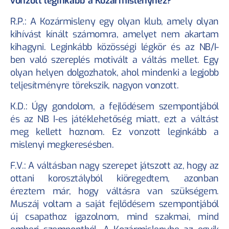
vonzott leginkább a Kozármislenyhez?
R.P.: A Kozármisleny egy olyan klub, amely olyan 
kihívást kínált számomra, amelyet nem akartam 
kihagyni. Leginkább közösségi légkör és az NB/I-
ben való szereplés motivált a váltás mellet. Egy 
olyan helyen dolgozhatok, ahol mindenki a legjobb 
teljesítményre törekszik, nagyon vonzott.
K.D.: Úgy gondolom, a fejlődésem szempontjából 
és az NB I-es játéklehetőség miatt, ezt a váltást 
meg kellett hoznom. Ez vonzott leginkább a 
mislenyi megkeresésben.
F.V.: A váltásban nagy szerepet játszott az, hogy az 
ottani korosztályból kiöregedtem, azonban 
éreztem már, hogy váltásra van szükségem. 
Muszáj voltam a saját fejlődésem szempontjából 
új csapathoz igazolnom, mind szakmai, mind 