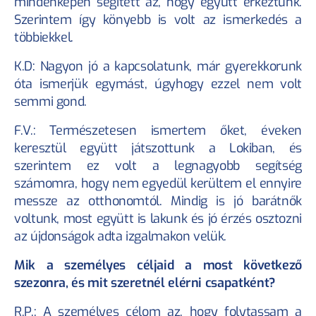
mindenképen segített az, hogy együtt érkeztünk. 
Szerintem így könyebb is volt az ismerkedés a 
többiekkel.
K.D: Nagyon jó a kapcsolatunk, már gyerekkorunk 
óta ismerjük egymást, úgyhogy ezzel nem volt 
semmi gond.
F.V.: Természetesen ismertem őket, éveken 
keresztül együtt játszottunk a Lokiban, és 
szerintem ez volt a legnagyobb segítség 
számomra, hogy nem egyedül kerültem el ennyire 
messze az otthonomtól. Mindig is jó barátnők 
voltunk, most együtt is lakunk és jó érzés osztozni 
az újdonságok adta izgalmakon velük.
Mik a személyes céljaid a most következő 
szezonra, és mit szeretnél elérni csapatként?
R.P.: A személyes célom az, hogy folytassam a 