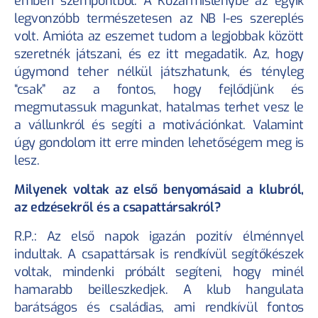
emberi szempontból. A Kozármislenybe az egyik 
legvonzóbb természetesen az NB I-es szereplés 
volt. Amióta az eszemet tudom a legjobbak között 
szeretnék játszani, és ez itt megadatik. Az, hogy 
úgymond teher nélkül játszhatunk, és tényleg 
“csak” az a fontos, hogy fejlődjünk és 
megmutassuk magunkat, hatalmas terhet vesz le 
a vállunkról és segíti a motivációnkat. Valamint 
úgy gondolom itt erre minden lehetőségem meg is 
lesz.
Milyenek voltak az első benyomásaid a klubról, 
az edzésekről és a csapattársakról?
R.P.: Az első napok igazán pozitív élménnyel 
indultak. A csapattársak is rendkívül segítőkészek 
voltak, mindenki próbált segíteni, hogy minél 
hamarabb beilleszkedjek. A klub hangulata 
barátságos és családias, ami rendkívül fontos 