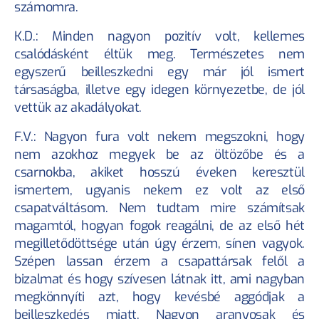
számomra.
K.D.: Minden nagyon pozitív volt, kellemes 
csalódásként éltük meg. Természetes nem 
egyszerű beilleszkedni egy már jól ismert 
társaságba, illetve egy idegen környezetbe, de jól 
vettük az akadályokat.
F.V.: Nagyon fura volt nekem megszokni, hogy 
nem azokhoz megyek be az öltözőbe és a 
csarnokba, akiket hosszú éveken keresztül 
ismertem, ugyanis nekem ez volt az első 
csapatváltásom. Nem tudtam mire számítsak 
magamtól, hogyan fogok reagálni, de az első hét 
megilletődöttsége után úgy érzem, sínen vagyok. 
Szépen lassan érzem a csapattársak felől a 
bizalmat és hogy szívesen látnak itt, ami nagyban 
megkönnyíti azt, hogy kevésbé aggódjak a 
beilleszkedés miatt. Nagyon aranyosak és 