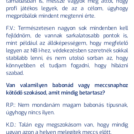
támadásban is, messze vagyok még attól, hogy 
profi játékos legyek, de az a célom, úgyhogy 
megpróbálok mindent megtenni érte.
F.V.: Természetesen nagyon sok mindenben kell 
fejlődnöm, de vannak sarkalatosabb pontok is, 
mint például az állóképességem, hogy megfelelő 
legyen az NB I-hez, védekezésben szeretnék sokkal 
stabilabb lenni, és nem utolsó sorban az, hogy 
könnyebben el tudjam fogadni, hogy hibázni 
szabad.
Van valamilyen babonád vagy meccsnaphoz 
kötődő szokásod, amit mindig betartasz?
R.P.: Nem mondanám magam babonás típusnak, 
úgyhogy nincs ilyen.
K.D.: Talán egy megszokásom van, hogy mindig 
ugyan azon a helyen melegítek meccs előtt.