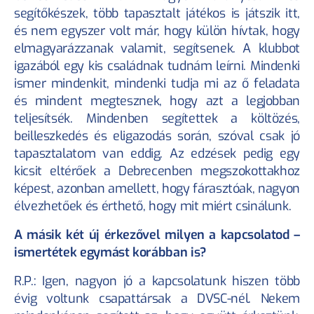
segítőkészek, több tapasztalt játékos is játszik itt, 
és nem egyszer volt már, hogy külön hívtak, hogy 
elmagyarázzanak valamit, segítsenek. A klubbot 
igazából egy kis családnak tudnám leírni. Mindenki 
ismer mindenkit, mindenki tudja mi az ő feladata 
és mindent megtesznek, hogy azt a legjobban 
teljesítsék. Mindenben segítettek a költözés, 
beilleszkedés és eligazodás során, szóval csak jó 
tapasztalatom van eddig. Az edzések pedig egy 
kicsit eltérőek a Debrecenben megszokottakhoz 
képest, azonban amellett, hogy fárasztóak, nagyon 
élvezhetőek és érthető, hogy mit miért csinálunk.
A másik két új érkezővel milyen a kapcsolatod – 
ismertétek egymást korábban is?
R.P.: Igen, nagyon jó a kapcsolatunk hiszen több 
évig voltunk csapattársak a DVSC-nél. Nekem 