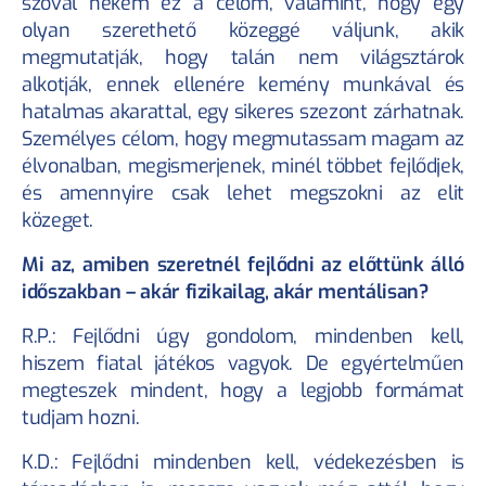
szóval nekem ez a célom, valamint, hogy egy 
olyan szerethető közeggé váljunk, akik 
megmutatják, hogy talán nem világsztárok 
alkotják, ennek ellenére kemény munkával és 
hatalmas akarattal, egy sikeres szezont zárhatnak. 
Személyes célom, hogy megmutassam magam az 
élvonalban, megismerjenek, minél többet fejlődjek, 
és amennyire csak lehet megszokni az elit 
közeget.
Mi az, amiben szeretnél fejlődni az előttünk álló 
időszakban – akár fizikailag, akár mentálisan?
R.P.: Fejlődni úgy gondolom, mindenben kell, 
hiszem fiatal játékos vagyok. De egyértelműen 
megteszek mindent, hogy a legjobb formámat 
tudjam hozni.
K.D.: Fejlődni mindenben kell, védekezésben is 