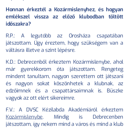
Honnan érkeztél a Kozármislenyhez, és hogyan 
emlékszel vissza az előző klubodban töltött 
időszakra?
R.P.: A legutóbb az Orosháza csapatában 
játszottam. Úgy éreztem, hogy szükségem van a 
váltásra illetve a szint lépésre.
K.D.: Debrecenből érkeztem Kozármislenybe, ahol 
már gyerekkorom óta játszottam. Rengeteg 
mindent tanultam, nagyon szerettem ott játszani 
és nagyon sokat köszönhetek a klubnak, az 
edzőimnek és a csapattársaimnak is. Büszke 
vagyok az ott elért sikereimre.
KÖVESS MINKET!
F.V.: A DVSC Kézilabda Akadémiáról érkeztem 
Kozármislenybe
. Mindig is Debrecenben 
HASZNOS OLDALAK
játszottam, így nekem mind a város és mind a klub 
Sportkarrier biztosítás