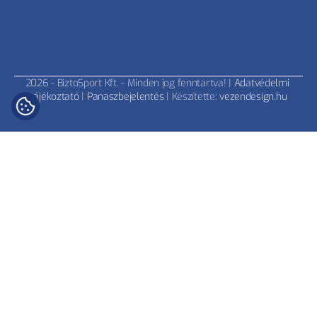
2026 - BiztoSport Kft. - Minden jog fenntartva! | 
Adatvédelmi 
tájékoztató
 | 
Panaszbejelentés
 | Készítette: 
vezendesign.hu