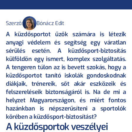
Szerző:
Bónácz Edit
A küzdősportot űzők számára is létezik 
anyagi védelem és segítség egy váratlan 
sérülés esetén. A küzdősport-biztosítás 
külföldön egy ismert, komplex szolgáltatás. 
A tengeren túlon az is bevett szokás, hogy a 
küzdősportot tanító iskolák gondoskodnak 
diákjaik, trénereik, sőt akár eszközeik és 
felszereléseik biztonságáról is. Na de mi a 
helyzet Magyarországon, és miért fontos 
hazánkban is népszerűsíteni a sportolók 
körében a küzdősport-biztosítást?
A küzdősportok veszélyei