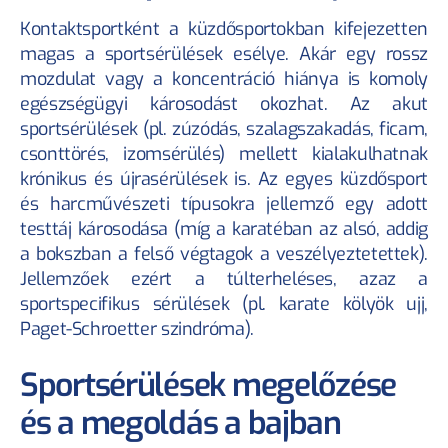
KÖVESS MINKET!
Kontaktsportként a küzdősportokban kifejezetten 
magas a sportsérülések esélye. Akár egy rossz 
mozdulat vagy a koncentráció hiánya is komoly 
HASZNOS OLDALAK
egészségügyi károsodást okozhat. Az akut 
Sportkarrier biztosítás
Sportrendezvény biztosítás
sportsérülések (pl. zúzódás, szalagszakadás, ficam, 
Sportolóink
csonttörés, izomsérülés) mellett kialakulhatnak 
Blog
krónikus és újrasérülések is. Az egyes küzdősport 
Rólunk
és harcművészeti típusokra jellemző egy adott 
Kapcsolat
testtáj károsodása (míg a karatéban az alsó, addig 
Sportbiztosítás szabályzat
a bokszban a felső végtagok a veszélyeztetettek). 
Utánpótlás biztosítás szabályzat
Jellemzőek ezért a túlterheléses, azaz a 
Értékesítési partnerünk az
sportspecifikus sérülések (pl. karate kölyök ujj, 
Paget-Schroetter szindróma).
Sportsérülések megelőzése 
és a megoldás a bajban