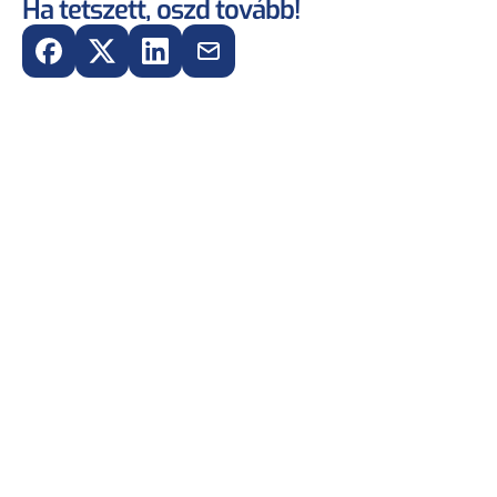
Ha tetszett, oszd tovább!
#INTERJÚK
2025. febr. 19.
“Úgy gondolom, sportolóként a megfelelő 
biztosítás a legkevesebb amit tehetek…”