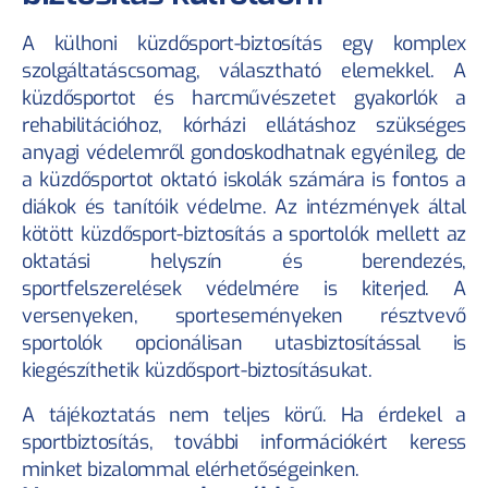
A külhoni küzdősport-biztosítás egy komplex 
szolgáltatáscsomag, választható elemekkel. A 
küzdősportot és harcművészetet gyakorlók a 
rehabilitációhoz, kórházi ellátáshoz szükséges 
anyagi védelemről gondoskodhatnak egyénileg, de 
a küzdősportot oktató iskolák számára is fontos a 
diákok és tanítóik védelme. Az intézmények által 
kötött küzdősport-biztosítás a sportolók mellett az 
oktatási helyszín és berendezés, 
sportfelszerelések védelmére is kiterjed. A 
versenyeken, sporteseményeken résztvevő 
sportolók opcionálisan utasbiztosítással is 
kiegészíthetik küzdősport-biztosításukat.
A tájékoztatás nem teljes körű. Ha érdekel a 
sportbiztosítás, további információkért keress 
minket bizalommal elérhetőségeinken.