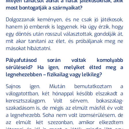
Milyen tanácsot adnál a fiatal játékosoknak, akik 
most bontogatják a szárnyaikat?
Dolgozzanak keményen, és ne csak jó játékosok, 
hanem jó emberek is legyenek. Ha úgy érzik, hogy 
egy döntés után rosszul választottak, gondolják át, 
mit akar tanítani az élet, és próbáljanak meg ne 
másokat hibáztatni.
Pályafutásod során voltak komolyabb 
sérüléseid? Ha igen, melyiket élted meg a 
legnehezebben – fizikailag vagy lelkileg?
Sajnos igen. Miután bemutatkoztam a 
válogatottban, két hónappal később elszakadt a 
keresztszalagom. Volt sérvem, bokaszalag-
szakadásom is, de mégis az elmúlt másfél év volt 
a legnehezebb. Soha nem volt izomsérülésem, de 
az elmúlt két szezonban, amikor elkezdtem 