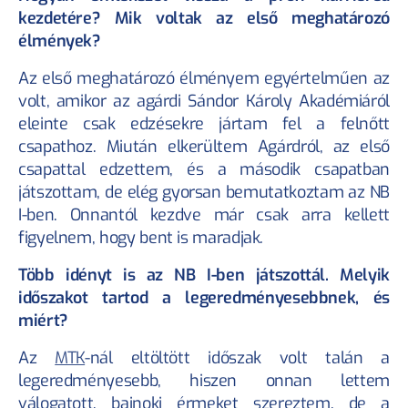
kezdetére? Mik voltak az első meghatározó 
élmények?
Az első meghatározó élményem egyértelműen az 
volt, amikor az agárdi Sándor Károly Akadémiáról 
eleinte csak edzésekre jártam fel a felnőtt 
csapathoz. Miután elkerültem Agárdról, az első 
csapattal edzettem, és a második csapatban 
játszottam, de elég gyorsan bemutatkoztam az NB 
I-ben. Onnantól kezdve már csak arra kellett 
figyelnem, hogy bent is maradjak.
Több idényt is az NB I-ben játszottál. Melyik 
időszakot tartod a legeredményesebbnek, és 
miért?
KÖVESS MINKET!
Az 
MTK
-nál eltöltött időszak volt talán a 
legeredményesebb, hiszen onnan lettem 
HASZNOS OLDALAK
válogatott, bajnoki érmeket szereztem, de a 
Sportkarrier biztosítás