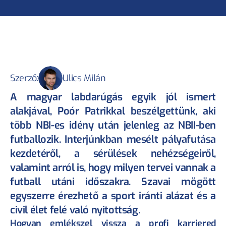
Szerző:
Ulics Milán
A magyar labdarúgás egyik jól ismert 
alakjával, Poór Patrikkal beszélgettünk, aki 
több NBI-es idény után jelenleg az NBII-ben 
futballozik. Interjúnkban mesélt pályafutása 
kezdetéről, a sérülések nehézségeiről, 
valamint arról is, hogy milyen tervei vannak a 
futball utáni időszakra. Szavai mögött 
egyszerre érezhető a sport iránti alázat és a 
civil élet felé való nyitottság.
Hogyan emlékszel vissza a profi karriered 