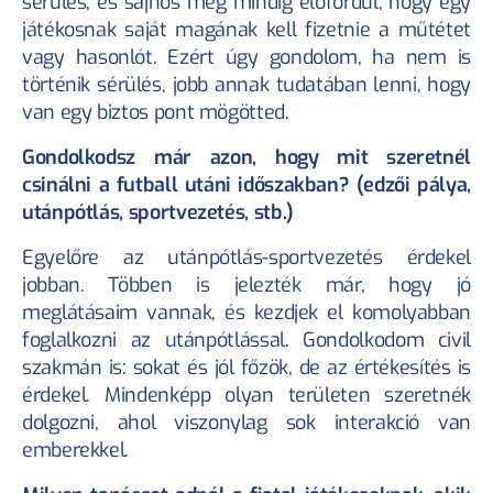
sérülés, és sajnos még mindig előfordul, hogy egy 
játékosnak saját magának kell fizetnie a műtétet 
vagy hasonlót. Ezért úgy gondolom, ha nem is 
történik sérülés, jobb annak tudatában lenni, hogy 
van egy biztos pont mögötted.
Gondolkodsz már azon, hogy mit szeretnél 
csinálni a futball utáni időszakban? (edzői pálya, 
utánpótlás, sportvezetés, stb.)
Egyelőre az utánpótlás-sportvezetés érdekel 
jobban. Többen is jelezték már, hogy jó 
meglátásaim vannak, és kezdjek el komolyabban 
foglalkozni az utánpótlással. Gondolkodom civil 
szakmán is: sokat és jól főzök, de az értékesítés is 
érdekel. Mindenképp olyan területen szeretnék 
dolgozni, ahol viszonylag sok interakció van 
emberekkel.