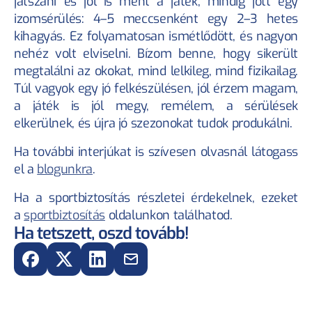
játszani és jól is ment a játék, mindig jött egy 
izomsérülés: 4–5 meccsenként egy 2–3 hetes 
kihagyás. Ez folyamatosan ismétlődött, és nagyon 
nehéz volt elviselni. Bízom benne, hogy sikerült 
megtalálni az okokat, mind lelkileg, mind fizikailag. 
Túl vagyok egy jó felkészülésen, jól érzem magam, 
a játék is jól megy, remélem, a sérülések 
elkerülnek, és újra jó szezonokat tudok produkálni.
Ha további interjúkat is szívesen olvasnál látogass 
el a 
blogunkra
.
Ha a sportbiztosítás részletei érdekelnek, ezeket 
a 
sportbiztosítás
 oldalunkon találhatod.
Ha tetszett, oszd tovább!