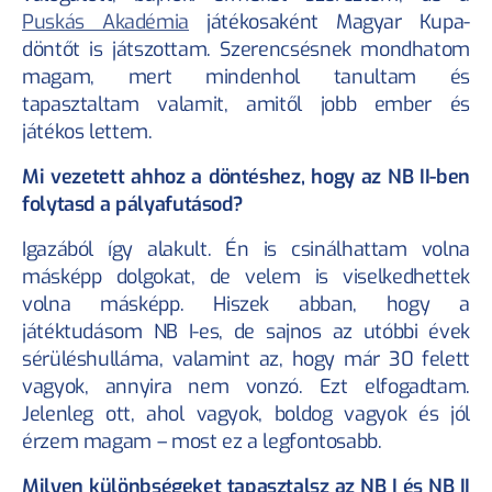
Puskás Akadémia
 játékosaként Magyar Kupa-
Sportrendezvény biztosítás
döntőt is játszottam. Szerencsésnek mondhatom 
Sportolóink
Blog
magam, mert mindenhol tanultam és 
Rólunk
tapasztaltam valamit, amitől jobb ember és 
Kapcsolat
játékos lettem.
Sportbiztosítás szabályzat
Utánpótlás biztosítás szabályzat
Mi vezetett ahhoz a döntéshez, hogy az NB II-ben 
Értékesítési partnerünk az
folytasd a pályafutásod?
Igazából így alakult. Én is csinálhattam volna 
másképp dolgokat, de velem is viselkedhettek 
volna másképp. Hiszek abban, hogy a 
játéktudásom NB I-es, de sajnos az utóbbi évek 
sérüléshulláma, valamint az, hogy már 30 felett 
vagyok, annyira nem vonzó. Ezt elfogadtam. 
Jelenleg ott, ahol vagyok, boldog vagyok és jól 
érzem magam – most ez a legfontosabb.
Milyen különbségeket tapasztalsz az NB I és NB II 