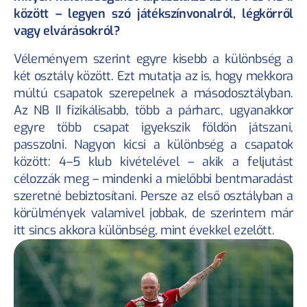
között – legyen szó játékszínvonalról, légkörről 
vagy elvárásokról?
Véleményem szerint egyre kisebb a különbség a 
két osztály között. Ezt mutatja az is, hogy mekkora 
múltú csapatok szerepelnek a másodosztályban. 
Az NB II fizikálisabb, több a párharc, ugyanakkor 
egyre több csapat igyekszik földön játszani, 
passzolni. Nagyon kicsi a különbség a csapatok 
között: 4–5 klub kivételével – akik a feljutást 
célozzák meg – mindenki a mielőbbi bentmaradást 
szeretné bebiztosítani. Persze az első osztályban a 
körülmények valamivel jobbak, de szerintem már 
itt sincs akkora különbség, mint évekkel ezelőtt.