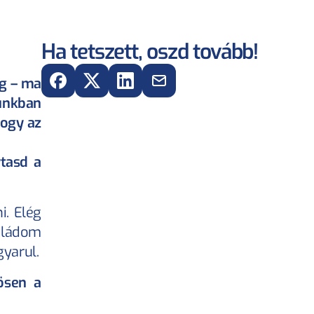
Ha tetszett, oszd tovább!
g – ma 
únkban 
ogy az 
tasd a 
. Elég 
aládom 
yarul.
ösen a 