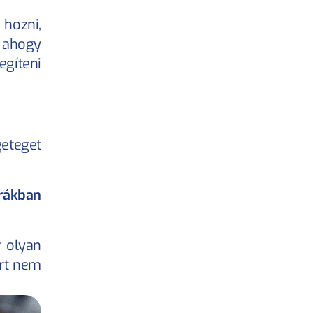
hozni, 
 ahogy 
íteni 
eteget 
rákban 
 olyan 
rt nem 