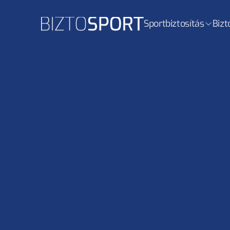
Sportbiztosítás
Bizt
BiztoSport Blog
 / 
Interjúk
Távol a családtól, köz
Ilić Zorannal