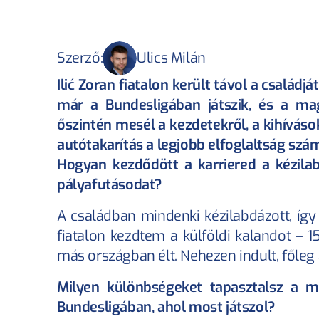
Szerző:
Ulics Milán
Ilić Zoran fiatalon került távol a családj
már a Bundesligában játszik, és a magy
őszintén mesél a kezdetekről, a kihívások
autótakarítás a legjobb elfoglaltság szá
Hogyan kezdődött a karriered a kézilab
pályafutásodat?
A családban mindenki kézilabdázott, így 
fiatalon kezdtem a külföldi kalandot – 
más országban élt. Nehezen indult, főle
Milyen különbségeket tapasztalsz a ma
Bundesligában, ahol most játszol?