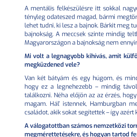
A mentális felkészülésre itt sokkal nag
tényleg odateszed magad, bármi megtörté
lehet tudni, ki lesz a bajnok. Bárkit meg tud
bajnokság. A meccsek szinte mindig telth
Magyarországon a bajnokság nem ennyir
Mi volt a legnagyobb kihívás, amit külfö
megküzdened vele?
Van két bátyám és egy húgom, és mind
hogy ez a legnehezebb – mindig távol 
találkozni. Néha előjön az az érzés, ho
magam. Hál’ istennek, Hamburgban me
családot, akik sokat segítettek – így azér
A válogatottban számos nemzetközi torná
megmérettetésekre, és hogyan tartod fe