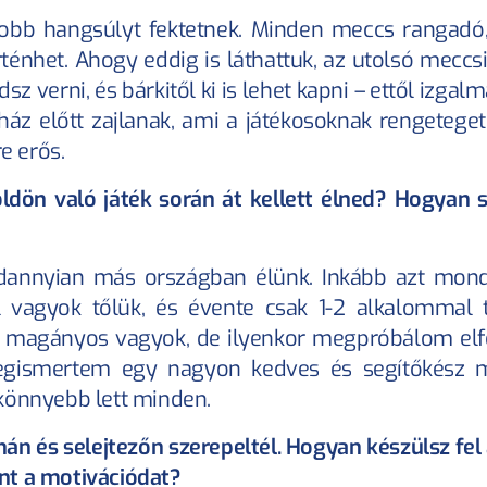
yobb hangsúlyt fektetnek. Minden meccs rangadó,
nhet. Ahogy eddig is láthattuk, az utolsó meccs
sz verni, és bárkitől ki is lehet kapni – ettől izgalm
áz előtt zajlanak, ami a játékosoknak rengeteget j
e erős.
ldön való játék során át kellett élned? Hogyan si
annyian más országban élünk. Inkább azt mond
vagyok tőlük, és évente csak 1-2 alkalommal t
gy magányos vagyok, de ilyenkor megpróbálom elfo
gismertem egy nagyon kedves és segítőkész m
t könnyebb lett minden.
n és selejtezőn szerepeltél. Hogyan készülsz fel 
nt a motivációdat?