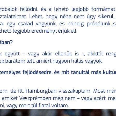
bálok fejlődni, és a lehető legjobb formámat 
sztalataimat. Lehet, hogy néha nem úgy sikerül,
 egy család vagyunk, és mindig próbálunk seg
hető legjobb eredményt érjük el!
dában?
k együtt – vagy akár ellenük is –, akiktől reng
ok barátom lett, amiért nagyon hálás vagyok.
személyes fejlődésedre, és mit tanultál más kultú
om, de itt, Hamburgban visszakaptam. Most már
n, amiket Veszprémben még nem – vagy azért, me
 vagy mert túl fiatal voltam.