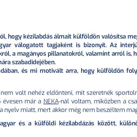
ától, hogy kézilabdás álmait külföldön valósítsa me
ar válogatott tagjaként is bizonyít. Az interj
ról, a magányos pillanatokról, valamint arról is, h
mára szabadidejében.
dában, és mi motivált arra, hogy külföldön foly
nem volt nehéz eldönteni, mit szeretnék sportolni
15 évesen már a 
NEKA
-nál voltam, miközben a cs
g a nyelv miatt, mert akkor még nem beszéltem mag
gyar és a külföldi kézilabdázás között, külön