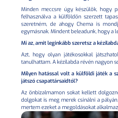
Minden meccsre úgy készülök, hogy pró
felhasználva a külföldön szerzett tapa
szeretném, de ahogy Chema is mondja:
egymásnak. Mindent beleadunk, hogy a le
Mi az, amit leginkább szeretsz a kézilab
Azt, hogy olyan játékosokkal játszhato
tanulhattam. A kézilabda révén nagyon s
Milyen hatással volt a külföldi játék a 
játszó csapattársaidtól?
Az önbizalmamon sokat kellett dolgozn
dolgokat is meg merek csinálni a pályá
mertem ezeket a megoldásokat alkalmazni,