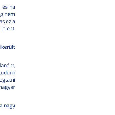
 és ha 
ig nem 
as ez a 
elent. 
került 
anám, 
udunk 
glalni 
agyar 
a nagy 