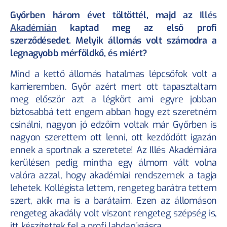
Blog
Győrben három évet töltöttél, majd az 
Illés 
Rólunk
Akadémián
 kaptad meg az első profi 
Kapcsolat
Sportbiztosítás szabályzat
szerződésedet. Melyik állomás volt számodra a 
Utánpótlás biztosítás szabályzat
legnagyobb mérföldkő, és miért?
Értékesítési partnerünk az
Mind a kettő állomás hatalmas lépcsőfok volt a 
karrieremben. Győr azért mert ott tapasztaltam 
meg először azt a légkört ami egyre jobban 
biztosabbá tett engem abban hogy ezt szeretném 
csinálni, nagyon jó edzőim voltak már Győrben is 
nagyon szerettem ott lenni, ott kezdődött igazán 
ennek a sportnak a szeretete! Az Illés Akadémiára 
kerülésen pedig mintha egy álmom vált volna 
valóra azzal, hogy akadémiai rendszernek a tagja 
lehetek. Kollégista lettem, rengeteg barátra tettem 
szert, akik ma is a barátaim. Ezen az állomáson 
rengeteg akadály volt viszont rengeteg szépség is, 
itt készítettek fel a profi labdarúgásra.