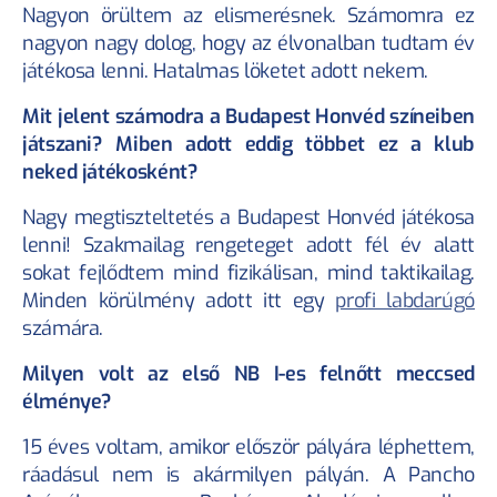
Nagyon örültem az elismerésnek. Számomra ez 
nagyon nagy dolog, hogy az élvonalban tudtam év 
játékosa lenni. Hatalmas löketet adott nekem.
Mit jelent számodra a Budapest Honvéd színeiben 
játszani? Miben adott eddig többet ez a klub 
neked játékosként?
Nagy megtiszteltetés a Budapest Honvéd játékosa 
lenni! Szakmailag rengeteget adott fél év alatt 
sokat fejlődtem mind fizikálisan, mind taktikailag. 
Minden körülmény adott itt egy 
profi labdarúgó
számára.
Milyen volt az első NB I-es felnőtt meccsed 
élménye?
15 éves voltam, amikor először pályára léphettem, 
ráadásul nem is akármilyen pályán. A Pancho 