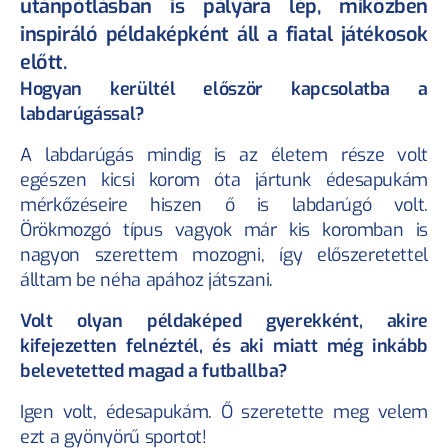
utánpótlásban is pályára lép, miközben 
inspiráló példaképként áll a fiatal játékosok 
előtt.
Hogyan kerültél először kapcsolatba a 
labdarúgással?
A labdarúgás mindig is az életem része volt 
egészen kicsi korom óta jártunk édesapukám 
mérkőzéseire hiszen ő is labdarúgó volt. 
Örökmozgó típus vagyok már kis koromban is 
nagyon szerettem mozogni, így előszeretettel 
álltam be néha apához játszani.
KÖVESS MINKET!
Volt olyan példaképed gyerekként, akire 
kifejezetten felnéztél, és aki miatt még inkább 
belevetetted magad a futballba?
HASZNOS OLDALAK
Sportkarrier biztosítás
Igen volt, édesapukám. Ő szeretette meg velem 
Sportrendezvény biztosítás
ezt a gyönyörű sportot!
Sportolóink