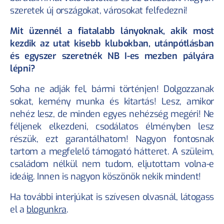
szeretek új országokat, városokat felfedezni!
⁠Mit üzennél a fiatalabb lányoknak, akik most 
kezdik az utat kisebb klubokban, utánpótlásban 
és egyszer szeretnék NB I-es mezben pályára 
lépni?
Soha ne adják fel, bármi történjen! Dolgozzanak 
sokat, kemény munka és kitartás! Lesz, amikor 
nehéz lesz, de minden egyes nehézség megéri! Ne 
féljenek elkezdeni, csodálatos élményben lesz 
részük, ezt garantálhatom! Nagyon fontosnak 
tartom a megfelelő támogató hátteret. A szüleim, 
családom nélkül nem tudom, eljutottam volna-e 
ideáig. Innen is nagyon köszönök nekik mindent!
Ha további interjúkat is szívesen olvasnál, látogass 
el a 
blogunkra
.