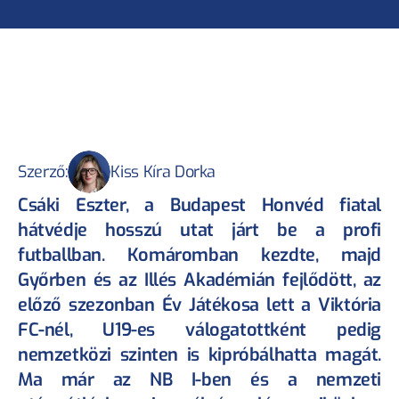
Szerző:
Kiss Kíra Dorka
Csáki Eszter, a Budapest Honvéd fiatal 
hátvédje hosszú utat járt be a profi 
futballban. Komáromban kezdte, majd 
Győrben és az Illés Akadémián fejlődött, az 
előző szezonban Év Játékosa lett a Viktória 
FC-nél, U19-es válogatottként pedig 
nemzetközi szinten is kipróbálhatta magát. 
Ma már az NB I-ben és a nemzeti 