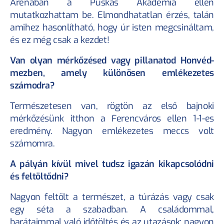
Arénában a Puskás Akadémia ellen 
mutatkozhattam be. Elmondhatatlan érzés, talán 
amihez hasonlítható, hogy úr isten megcsináltam, 
és ez még csak a kezdet!
Van olyan mérkőzésed vagy pillanatod Honvéd-
mezben, amely különösen emlékezetes 
számodra?
Természetesen van, rögtön az első bajnoki 
mérkőzésünk itthon a Ferencváros ellen 1-1-es 
eredmény. Nagyon emlékezetes meccs volt 
számomra.
A pályán kívül mivel tudsz igazán kikapcsolódni 
és feltöltődni?
Nagyon feltölt a természet, a túrázás vagy csak 
egy séta a szabadban. A családommal, 
barátaimmal való időtöltés és az utazások: nagyon 