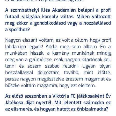
A szombathelyi Illés Akadémián belépni a profi 
futball világába komoly váltás. Miben változott 
meg ekkor a gondolkodásod vagy a hozzáállásod 
a sporthoz?
Nagyon elszánt voltam, ez volt a célom, hogy profi 
labdarúgó legyek! Addig meg sem álltam. Én a 
munkában hiszek, a kemény munkának mindig 
meg van a gyümölcse, csak nagyon kitartónak kell 
lenni és sosem szabad feladni! Ugyan olyan 
hozzáállással dolgoztam tovább, mint előtte, 
persze nagyon megtisztelve éreztem magamat és 
büszke voltam magamra, hogy ezt elértem.
Az előző szezonban a Viktória FC játékosaként Év 
Játékosa díjat nyertél. Mit jelentett számodra ez 
az elismerés, és hogyan hatott az önbizalmadra?