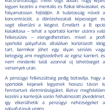
kulcsfontosságú, mivel segít abban, hogy képes 
legyen kezelni a mentális és fizikai kihívásokat, és 
folyamatosan fejlődjön. A tudatosság növeli a 
koncentrációt, a döntéshozatali képességet és 
segít elkerülni a kiégést. Emellett a B opció 
kialakítása – tehát a sportolói karrier utánra való 
felkészülés – elengedhetetlen, mivel a profi 
sportolói pályafutás általában korlátozott ideig 
tart, bármikor jöhet egy olyan sérülés vagy 
betegség ami megtizedelheti az egész karriert, és 
nem mindenki talál azonnal új lehetőséget a 
versenyek után.
A pénzügyi felkészültség pedig biztosítja, hogy a 
sportolók képesek legyenek hosszú távon is 
fenntartani életminőségüket, illetve megfelelően 
kezelni a karrierjük során felhalmozott jövedelmet, 
így elkerülhetik a pénzügyi nehézségeket a 
pályafutásuk végén.