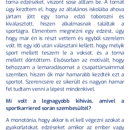
torna edzéseket, viszont sose álltam be. A tornát 
úgy kezdtem el, hogy az általános iskolába ahova 
jártam jött egy torna edző toborozni és 
kiválasztott, hiszen alkalmasnak találtak a 
sportágra. Elmentem megnézni egy edzést, úgy 
KÖVESS MINKET!
hogy már én is részt vettem és egyből szerelem 
volt. Itt egy idő után választani kellett, hogy melyik 
HASZNOS OLDALAK
sport mellett teszem le a voksot, és a torna 
Sportkarrier biztosítás
mellett döntöttem. Elsősorban az motivált, hogy 
Sportrendezvény biztosítás
behozzam a lemaradásomat a csapattársaimmal 
Sportolóink
szemben, hiszen ők már hamarabb kezdték ezt a 
Blog
Rólunk
sportot. Szerencsére ez sikerült és nagyon hamar 
Kapcsolat
fel tudtam venni a lépést mindenkivel.
Sportbiztosítás szabályzat
Utánpótlás biztosítás szabályzat
Mi volt a legnagyobb kihívás, amivel a 
Értékesítési partnerünk az
sportkarriered során szembesültél?
A monotónia, hogy akkor is el kell végezni azokat a 
gyakorlatokat, edzéseket amikor az ember vagy 