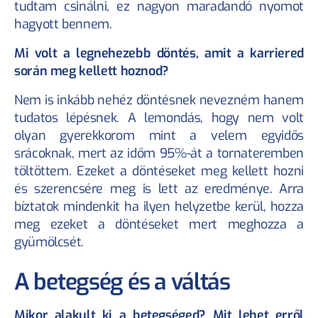
tudtam csinálni, ez nagyon maradandó nyomot 
hagyott bennem.
Mi volt a legnehezebb döntés, amit a karriered 
során meg kellett hoznod?
Nem is inkább nehéz döntésnek nevezném hanem 
tudatos lépésnek. A lemondás, hogy nem volt 
olyan gyerekkorom mint a velem egyidős 
srácoknak, mert az időm 95%-át a tornateremben 
töltöttem. Ezeket a döntéseket meg kellett hozni 
és szerencsére meg is lett az eredménye. Arra 
bíztatok mindenkit ha ilyen helyzetbe kerül, hozza 
meg ezeket a döntéseket mert meghozza a 
gyümölcsét.
A betegség és a váltás
Mikor alakult ki a betegséged? Mit lehet erről 