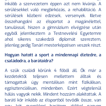
inkább a szervezetem éppen azt nem kívánja. A 
sérülésekkel való megbirkózás, a rehabilitáció. A 
sérülések közbeni edzések, versenyek. Illetve 
összehangolni az élsportot a magánélettel, 
tanulással, hiszen a gimnázium elvégzése után 
egyből jelentkeztem a Testnevelési Egyetemre 
ahol sikeres szakedzői diplomát szereztem, 
jelenleg pedig Tanári mesterképzésen veszek részt.
Hogyan hatott a sport a mindennapi életedre, a 
családodra, a barátaidra?
A szűk családi körünk 4 főből áll. Ők már a 
kezdetektől teljesen mellettem álltak és 
támogattak úgy mentálisan mint fizikálisan, 
egzisztenciálisan, mindenben. Ezért végtelenül 
hálás vagyok nekik. Mindent hozzám alakítottak. A 
baráti kör inkább az élsportból tevődik össze, van 