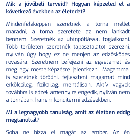
Mik a jövőbeli terveid? Hogyan képzeled el a 
következő években az életedet?
Mindenféleképpen szeretnék a torna mellet 
maradni, a torna szeretete az nem lankadt 
bennem. Szeretnék az utánpótlással foglalkozni. 
Több területen szeretnék tapasztalatot szerezni, 
nyílván úgy hogy ez ne menjen az edzősködés 
rovására. Szeretném befejezni az egyetemet és 
még egy mesterképzésre jelentkezni. Magammal 
is szeretnék törődni, fejleszteni magamat mind 
erkölcsileg, fizikailag, mentálisan. Aktív vagyok 
továbbra is edzek amennyire engedik, nyilván nem 
a tornában, hanem konditermi edzésekben.
Mi a legnagyobb tanulság, amit az életben eddig 
megtanultál?
Soha ne bízza el magát az ember. Az én 