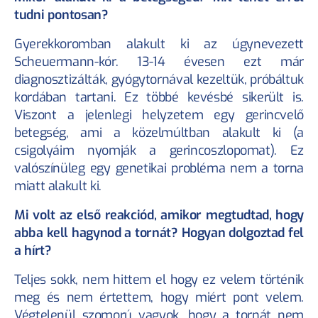
tudni pontosan?
Gyerekkoromban alakult ki az úgynevezett 
Scheuermann-kór. 13-14 évesen ezt már 
diagnosztizálták, gyógytornával kezeltük, próbáltuk 
kordában tartani. Ez többé kevésbé sikerült is. 
Viszont a jelenlegi helyzetem egy gerincvelő 
betegség, ami a közelmúltban alakult ki (a 
csigolyáim nyomják a gerincoszlopomat). Ez 
valószínüleg egy genetikai probléma nem a torna 
miatt alakult ki.
Mi volt az első reakciód, amikor megtudtad, hogy 
abba kell hagynod a tornát? Hogyan dolgoztad fel 
a hírt?
Teljes sokk, nem hittem el hogy ez velem történik 
meg és nem értettem, hogy miért pont velem. 
Végtelenül szomorú vagyok, hogy a tornát nem 