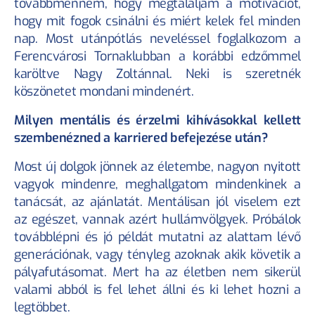
továbbmennem, hogy megtaláljam a motivációt, 
hogy mit fogok csinálni és miért kelek fel minden 
nap. Most utánpótlás neveléssel foglalkozom a 
Ferencvárosi Tornaklubban a korábbi edzőmmel 
karöltve Nagy Zoltánnal. Neki is szeretnék 
köszönetet mondani mindenért.
Milyen mentális és érzelmi kihívásokkal kellett 
szembenézned a karriered befejezése után?
Most új dolgok jönnek az életembe, nagyon nyitott 
vagyok mindenre, meghallgatom mindenkinek a 
tanácsát, az ajánlatát. Mentálisan jól viselem ezt 
az egészet, vannak azért hullámvölgyek. Próbálok 
továbblépni és jó példát mutatni az alattam lévő 
generációnak, vagy tényleg azoknak akik követik a 
pályafutásomat. Mert ha az életben nem sikerül 
valami abból is fel lehet állni és ki lehet hozni a 
legtöbbet.