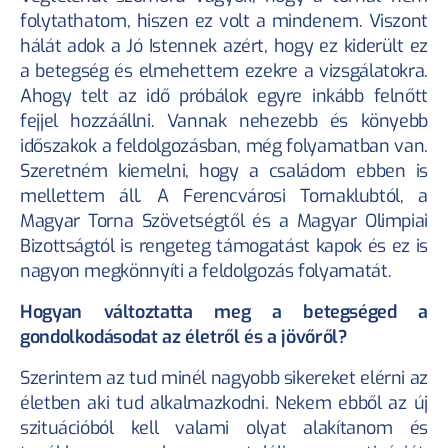
folytathatom, hiszen ez volt a mindenem. Viszont 
hálát adok a Jó Istennek azért, hogy ez kiderült ez 
a betegség és elmehettem ezekre a vizsgálatokra. 
Ahogy telt az idő próbálok egyre inkább felnőtt 
fejjel hozzáállni. Vannak nehezebb és könyebb 
időszakok a feldolgozásban, még folyamatban van. 
Szeretném kiemelni, hogy a családom ebben is 
mellettem áll. A Ferencvárosi Tornaklubtól, a 
Magyar Torna Szövetségtől és a Magyar Olimpiai 
Bizottságtól is rengeteg támogatást kapok és ez is 
nagyon megkönnyíti a feldolgozás folyamatát.
Hogyan változtatta meg a betegséged a 
gondolkodásodat az életről és a jövőről?
Szerintem az tud minél nagyobb sikereket elérni az 
életben aki tud alkalmazkodni. Nekem ebből az új 
szituációból kell valami olyat alakítanom és 