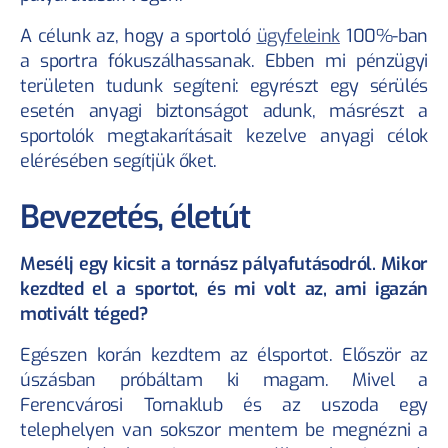
A célunk az, hogy a sportoló 
ügyfeleink
 100%-ban 
a sportra fókuszálhassanak. Ebben mi pénzügyi 
területen tudunk segíteni: egyrészt egy sérülés 
esetén anyagi biztonságot adunk, másrészt a 
sportolók megtakarításait kezelve anyagi célok 
elérésében segítjük őket.
Bevezetés, életút
Mesélj egy kicsit a tornász pályafutásodról. Mikor 
kezdted el a sportot, és mi volt az, ami igazán 
motivált téged?
Egészen korán kezdtem az élsportot. Először az 
úszásban próbáltam ki magam. Mivel a 
Ferencvárosi Tornaklub és az uszoda egy 
telephelyen van sokszor mentem be megnézni a 