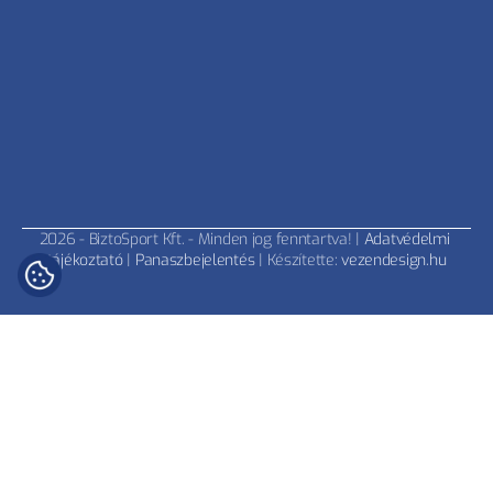
2026 - BiztoSport Kft. - Minden jog fenntartva! | 
Adatvédelmi 
tájékoztató
 | 
Panaszbejelentés
 | Készítette: 
vezendesign.hu