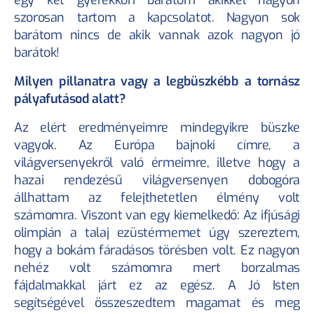
egy két gyerekkori barátom akikkel nagyon 
szorosan tartom a kapcsolatot. Nagyon sok 
barátom nincs de akik vannak azok nagyon jó 
barátok!
Milyen pillanatra vagy a legbüszkébb a tornász 
pályafutásod alatt?
Az elért eredményeimre mindegyikre büszke 
vagyok. Az Európa bajnoki címre, a 
világversenyekről való érmeimre, illetve hogy a 
hazai rendezésű világversenyen dobogóra 
állhattam az felejthetetlen élmény volt 
számomra. Viszont van egy kiemelkedő: Az ifjúsági 
olimpián a talaj ezüstérmemet úgy szereztem, 
hogy a bokám fáradásos törésben volt. Ez nagyon 
nehéz volt számomra mert borzalmas 
fájdalmakkal járt ez az egész. A Jó Isten 
segítségével összeszedtem magamat és meg 